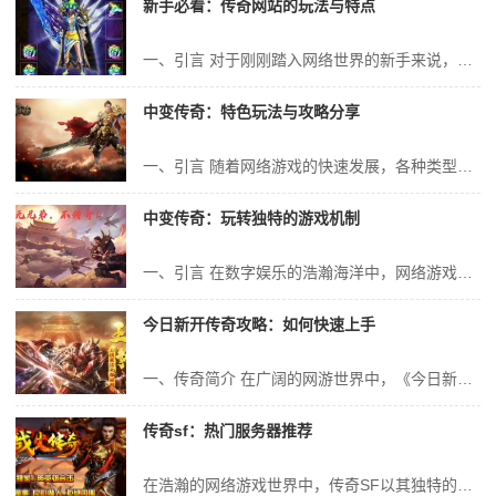
新手必看：传奇网站的玩法与特点
一、引言 对于刚刚踏入网络世界的新手来说，传奇网站无疑是一个充满神秘与诱惑的领域。传奇网站以其独特的玩法和特点，吸引了大量的玩家。本文将详细介绍传奇网站的玩法与特点，帮助新手快速掌握游戏规则，享受游戏的乐趣。 二、传奇网站概述 传奇网站是一种网络游戏平台，以其丰富的游戏内容、刺激的战斗体验和独特的社交互...
中变传奇：特色玩法与攻略分享
一、引言 随着网络游戏的快速发展，各种类型的游戏层出不穷。其中，传奇类游戏以其独特的魅力吸引了大量玩家的关注。今天，我们将深入探讨一款备受玩家喜爱的传奇游戏——“中变传奇”。本篇文章将详细介绍“中变传奇”的特色玩法以及为广大玩家分享相关攻略，希望对喜爱此款游戏的玩家有所帮助。 二、中变传奇概述 “中变传...
中变传奇：玩转独特的游戏机制
一、引言 在数字娱乐的浩瀚海洋中，网络游戏以其独特的魅力吸引着亿万玩家。其中，中变传奇作为一款备受欢迎的游戏，凭借其独特的游戏机制和丰富的玩法，让玩家们乐此不疲。本文将详细解析中变传奇的独特游戏机制，带你领略这款游戏的魅力所在。 二、游戏概述 中变传奇是一款以经典传奇游戏为蓝本的网络游戏。它继承了传奇游...
今日新开传奇攻略：如何快速上手
一、传奇简介 在广阔的网游世界中，《今日新开传奇》无疑是一款深受玩家喜爱的经典之作。凭借其卓越的战斗系统、丰富的游戏内容和独特的游戏设定，吸引了无数玩家投身其中。本篇攻略将带领新手玩家快速了解游戏，掌握基本操作和战斗技巧，助你快速融入这个热血的传奇世界。 二、新手指导 1. 角色创建与选择 在开始游戏...
传奇sf：热门服务器推荐
在浩瀚的网络游戏世界中，传奇SF以其独特的魅力，吸引了无数玩家的目光。作为一款经典的角色扮演游戏，传奇SF拥有众多服务器供玩家选择。今天，就让我们一起来探讨一下，哪些服务器是当前热门且值得推荐的。 一、传奇SF的魅力所在 传奇SF，作为一款经典的网络游戏，凭借其独特的游戏设定、丰富的游戏内容和深厚的玩家情...