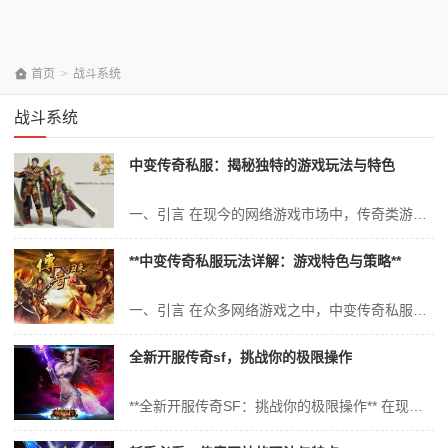
首页
>
战斗系统
战斗系统
中变传奇私服：揭秘独特的游戏玩法与特色
一、引言 在现今的网络游戏市场中，传奇类游戏以其独特的魅力与玩法，一直受到广大玩家的喜爱。其中，“中变传奇私服”作为一款独特的传奇版本，以其独特而丰富的游戏玩法和特色，吸引了大量的玩家群体。本文将全面深入地解析“中变传奇私服”的独特之处，探讨其游戏玩法与特色。 二、中变传奇私服概述 “中变传奇私服”是一...
**中变传奇私服玩法详解：游戏特色与策略**
一、引言 在众多网络游戏之中，中变传奇私服以其独特的魅力，吸引了无数玩家的目光。其丰富的游戏内容、刺激的战斗体验以及深厚的策略性，使得玩家在游戏中能够体验到别样的乐趣。本文将详细解析中变传奇私服的玩法，包括其游戏特色以及玩家在游戏中应采取的策略。 二、中变传奇私服游戏特色 1. 多元化的角色系统 中变...
全新开服传奇sf，挑战你的极限操作
**全新开服传奇SF：挑战你的极限操作** 在现今的网络游戏世界中，传奇SF以其独特的魅力和吸引力，始终占据着一席之地。全新开服的传奇SF，不仅带来了全新的游戏体验，更在操作层面提出了更高的挑战。本文将深入探讨全新开服传奇SF的特色、玩法、操作技巧以及它给玩家带来的极限挑战。 一、全新开服传奇SF的特色...