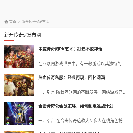
首页
>
新开传奇sf发布网
新开传奇sf发布网
中变传奇的PK艺术：打造不败神话
在互联网游戏世界中，有一款游戏以其独特的魅力、深厚的玩家基础以及热血的竞技场面赢得了无数玩家的青睐。它就是广为人知的“中变传奇”。在这里，无数玩家用自己的智慧、技巧和战术打造了自己的神话。而在这个游戏中，PK无疑是一种最能够展现自己实力和荣耀的途径。本文将深入探讨中变传奇中的PK艺术，分析如何通过策略、技巧和...
热血传奇私服：经典再现，回忆满满
一、引言 随着互联网的不断发展，网络游戏已经成为现代人休闲娱乐的重要方式之一。在众多的网络游戏中，有一款名为“热血传奇”的游戏以其经典的游戏玩法和深情的回忆成为了众多玩家的最爱。随着时间的推移，“热血传奇私服”的出现更是为众多玩家带来了一波“经典再现”的热潮。今天，我们将以“热血传奇私服”为引子，深入探讨其...
合击传奇公会战策略：如何制定胜战计划
一、引言 在合击传奇这款大型多人在线角色扮演游戏中，公会战是展现团队实力、策略和配合的重要环节。公会战不仅是玩家间实力的较量，更是智慧与勇气的角逐。为了在公会战中取得胜利，制定一份科学的胜战计划显得尤为重要。本文将详细解析如何制定合击传奇公会战的胜战计划，内容涵盖战前准备、战术布置、实战操作和战后总结等环节...