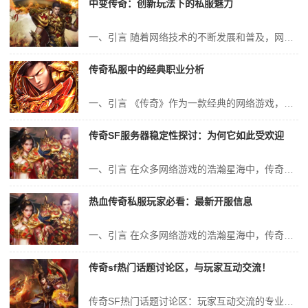
中变传奇：创新玩法下的私服魅力
一、引言 随着网络技术的不断发展和普及，网络游戏已经成为人们日常生活中不可或缺的一部分。其中，私服游戏作为网络游戏的一种特殊形式，因其独特的玩法和魅力而备受玩家们的喜爱。而“中变传奇”作为私服游戏中的佼佼者，更是凭借其创新玩法和极高的可玩性，吸引了大量玩家的加入。本文将全面探讨“中变传奇”私服魅力所在，为读...
传奇私服中的经典职业分析
一、引言 《传奇》作为一款经典的网络游戏，自其诞生以来便吸引了无数玩家的关注和喜爱。在传奇私服中，各种职业的设定更是成为了玩家们津津乐道的话题。本文将对传奇私服中的经典职业进行深入分析，从职业特点、技能搭配、装备选择、团队定位等方面进行探讨，以期为玩家们提供一些参考和帮助。 二、战士职业分析 战士是传奇...
传奇SF服务器稳定性探讨：为何它如此受欢迎
一、引言 在众多网络游戏的浩瀚星海中，传奇SF以其独特的魅力与稳定的服务器性能，赢得了无数玩家的喜爱与追捧。作为一款经典的网络游戏，传奇SF的成功绝非偶然，其稳定性、公平性和可玩性是其脱颖而出的关键因素。本文将从技术、游戏体验、玩家互动等角度，深入探讨传奇SF服务器稳定性的重要性以及它为何如此受欢迎。 二...
热血传奇私服玩家必看：最新开服信息
一、引言 在众多网络游戏的浩瀚星海中，传奇系列游戏以其独特的魅力，一直深受玩家的喜爱。其中，热血传奇私服更是凭借其丰富的玩法和深厚的游戏文化，吸引了无数玩家的目光。对于热血传奇私服玩家来说，掌握最新的开服信息是必不可少的。本文将为大家带来最新的开服信息，以及相关的游戏攻略和玩法介绍，帮助玩家更好地享受游戏带...
传奇sf热门话题讨论区，与玩家互动交流！
传奇SF热门话题讨论区：玩家互动交流的专业探讨 一、引言 在互联网游戏领域中，传奇SF无疑是一款具有极高人气和影响力的经典之作。它以其独特的游戏设定、丰富的游戏内容以及深度的玩家互动，吸引了无数玩家的热爱和追捧。而在这个庞大的游戏世界中，热门话题讨论区更是成为了玩家们交流心得、分享经验、探讨策略的重要平台...